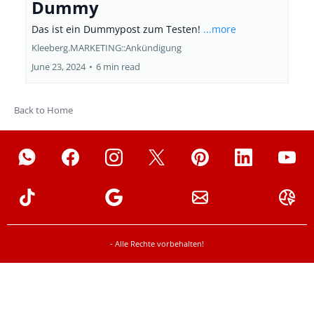
Dummy
Das ist ein Dummypost zum Testen!
...more
Kleeberg.MARKETING::Ankündigung
June 23, 2024
•
6 min read
Back to Home
- Alle Rechte vorbehalten!